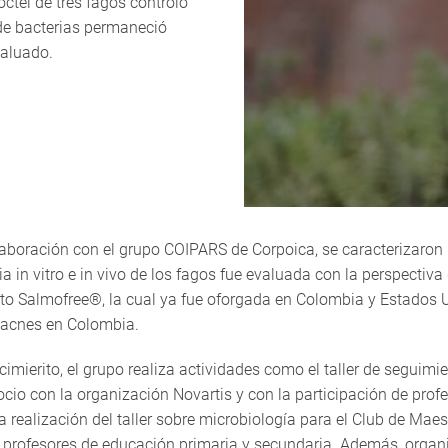
óctel de tres fagos controló
 de bacterias permaneció
valuado.
aboración con el grupo COIPARS de Corpoica, se caracterizaron b
in vitro e in vivo de los fagos fue evaluada con la perspectiva de
ducto Salmofree®, la cual ya fue oforgada en Colombia y Estado
. acnes en Colombia.
imierito, el grupo realiza actividades como el taller de seguimi
io con la organización Novartis y con la participación de profe
 realización del taller sobre microbiología para el Club de Mae
 profesores de educación primaria y secundaria. Además, organiz