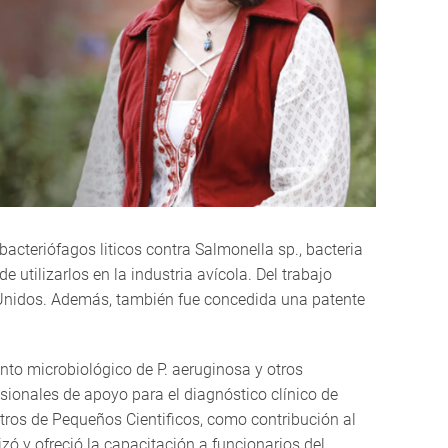
acteriófagos liticos contra Salmonella sp., bacteria
 utilizarlos en la industria avícola. Del trabajo
s Unidos. Además, también fue concedida una patente
ento microbiológico de P. aeruginosa y otros
sionales de apoyo para el diagnóstico clínico de
stros de Pequeños Cientificos, como contribución al
ó y ofreció la capacitación a funcionarios del