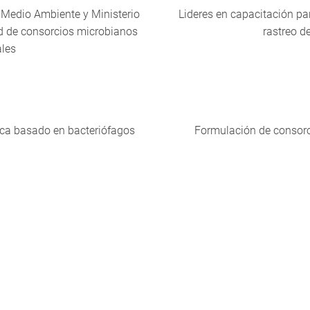
el Medio Ambiente y Ministerio
Lideres en capacitación pa
ad de consorcios microbianos
rastreo d
ales
ica basado en bacteriófagos
Formulación de consorc