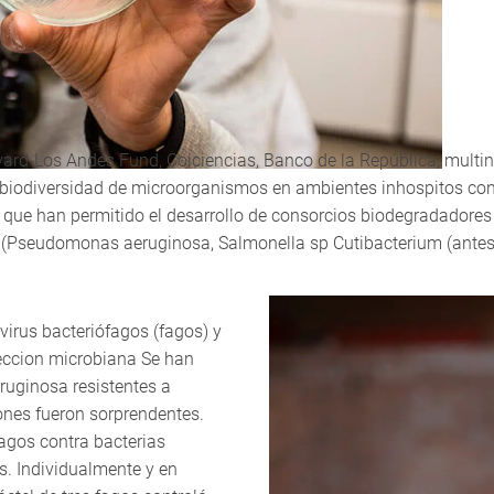
d-Los Andes Fund, Colciencias, Banco de la República, multinaci
la biodiversidad de microorganismos en ambientes inhospitos co
 que han permitido el desarrollo de consorcios biodegradadores 
s (Pseudomonas aeruginosa, Salmonella sp Cutibacterium (antes 
virus bacteriófagos (fagos) y
peccion microbiana Se han
ruginosa resistentes a
tones fueron sorprendentes.
agos contra bacterias
s. Individualmente y en