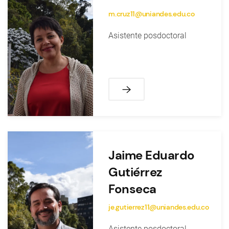
m.cruz11@uniandes.edu.co
Asistente posdoctoral
Jaime Eduardo
Gutiérrez
Fonseca
je.gutierrez11@uniandes.edu.co
Asistente posdoctoral