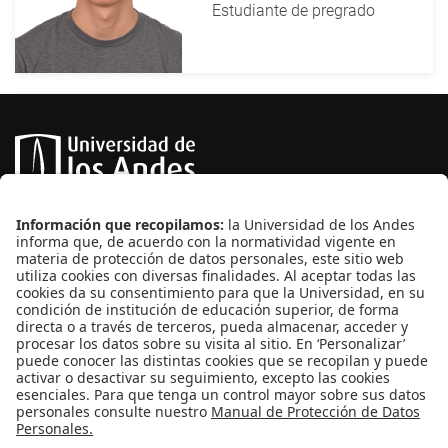
Estudiante de pregrado
Edificio J - Piso 2 - 3
Teléfono: (+57) 601 3 39 4999 Ext 2767 | 1461
Carrera 1 No.18A - 12
Bogotá, Colombia
Nuestra investigación
Biorremedación y sostenibilidad ambiental
Innovación y sostenibilidad industrial