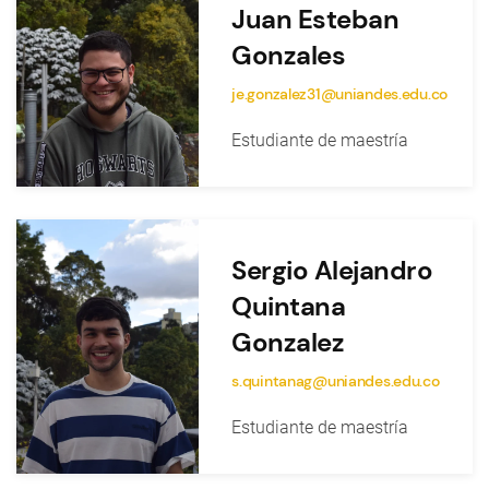
Juan Esteban
Gonzales
je.gonzalez31@uniandes.edu.co
Estudiante de maestría
Sergio Alejandro
Quintana
Gonzalez
s.quintanag@uniandes.edu.co
Estudiante de maestría