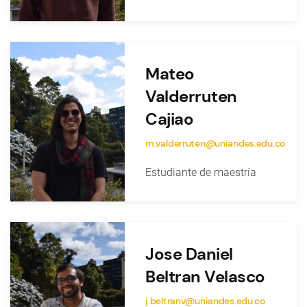
Mateo
Valderruten
Cajiao
m.valderruten@uniandes.edu.co
Estudiante de maestría
Jose Daniel
Beltran Velasco
j.beltranv@uniandes.edu.co