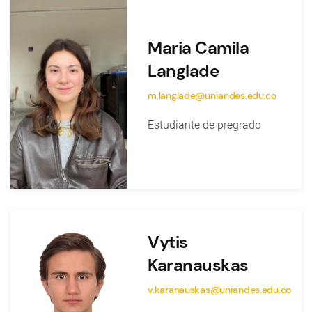
Maria Camila
Langlade
m.langlade@uniandes.edu.co
Estudiante de pregrado
Vytis
Karanauskas
v.karanauskas@uniandes.edu.co