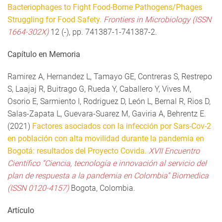
Bacteriophages to Fight Food-Borne Pathogens/Phages
Struggling for Food Safety.
Frontiers in Microbiology (ISSN
1664-302X)
12 (-), pp. 741387-1-741387-2.
Capítulo en Memoria
Ramirez A, Hernandez L, Tamayo GE, Contreras S, Restrepo
S, Laajaj R, Buitrago G, Rueda Y, Caballero Y, Vives M,
Osorio E, Sarmiento I, Rodriguez D, León L, Bernal R, Rios D,
Salas-Zapata L, Guevara-Suarez M, Gaviria A, Behrentz E.
(2021)
Factores asociados con la infección por Sars-Cov-2
en población con alta movilidad durante la pandemia en
Bogotá: resultados del Proyecto Covida.
XVII Encuentro
Científico “Ciencia, tecnología e innovación al servicio del
plan de respuesta a la pandemia en Colombia”
Biomedica
(ISSN 0120-4157)
Bogota, Colombia.
Artículo