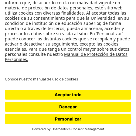
M, Vives M. (2018)
Implementation of a Mixed Integer
Linear Programming Approach to Establish De Novo
Synthesis Routes of Antioxidants Derived from the
Fermentation of Theobroma Cacao Seeds.
AIChE Annual
Meeting 2018, AICHE 2018 (ISBN 978-0-8169-1108-
0)
Pittsburgh, Estados Unidos.
Artículo
Prada C, Salazar M, Güiza L, Perez M, Leidy C, Vives M.
(2018)
Phage preparation FBL1 prevents Bacillus
licheniformis biofilm, bacterium responsible for the
mortality of the Pacific White Shrimp Litopenaeus
vannamei.
AQUACULTURE (ISSN 0044-8486)
484 (-), pp.
160-167.
Artículo
Clavijo I, Vives M. (2018)
The gastrointestinal microbiome