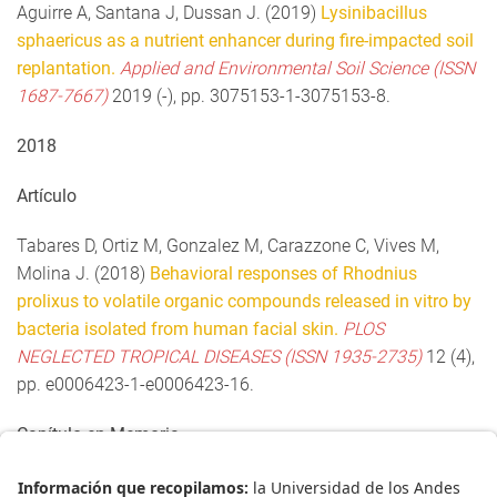
Aguirre A, Santana J, Dussan J. (2019)
Lysinibacillus
sphaericus as a nutrient enhancer during fire-impacted soil
replantation.
Applied and Environmental Soil Science (ISSN
1687-7667)
2019 (-), pp. 3075153-1-3075153-8.
2018
Artículo
Tabares D, Ortiz M, Gonzalez M, Carazzone C, Vives M,
Molina J. (2018)
Behavioral responses of Rhodnius
prolixus to volatile organic compounds released in vitro by
bacteria isolated from human facial skin.
PLOS
NEGLECTED TROPICAL DISEASES (ISSN 1935-2735)
12 (4),
pp. e0006423-1-e0006423-16.
Capítulo en Memoria
Gonzalez A, Suarez L, Gomez J, Alvarez O, Rito-Palomares