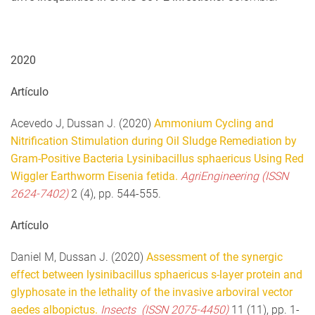
2020
Artículo
Acevedo J, Dussan J. (2020)
Ammonium Cycling and
Nitrification Stimulation during Oil Sludge Remediation by
Gram-Positive Bacteria Lysinibacillus sphaericus Using Red
Wiggler Earthworm Eisenia fetida.
AgriEngineering (ISSN
2624-7402)
2 (4), pp. 544-555.
Artículo
Daniel M, Dussan J. (2020)
Assessment of the synergic
effect between lysinibacillus sphaericus s-layer protein and
glyphosate in the lethality of the invasive arboviral vector
aedes albopictus.
Insects (ISSN 2075-4450)
11 (11), pp. 1-