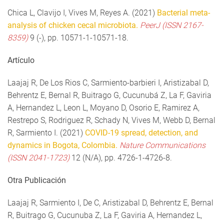
Chica L, Clavijo I, Vives M, Reyes A. (2021)
Bacterial meta-
analysis of chicken cecal microbiota.
PeerJ (ISSN 2167-
8359)
9 (-), pp. 10571-1-10571-18.
Artículo
Laajaj R, De Los Rios C, Sarmiento-barbieri I, Aristizabal D,
Behrentz E, Bernal R, Buitrago G, Cucunubá Z, La F, Gaviria
A, Hernandez L, Leon L, Moyano D, Osorio E, Ramirez A,
Restrepo S, Rodriguez R, Schady N, Vives M, Webb D, Bernal
R, Sarmiento I. (2021)
COVID-19 spread, detection, and
dynamics in Bogota, Colombia.
Nature Communications
(ISSN 2041-1723)
12 (N/A), pp. 4726-1-4726-8.
Otra Publicación
Laajaj R, Sarmiento I, De C, Aristizabal D, Behrentz E, Bernal
R, Buitrago G, Cucunuba Z, La F, Gaviria A, Hernandez L,