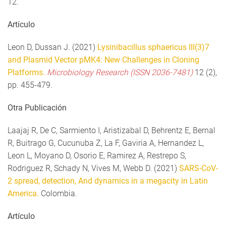
12.
Artículo
Leon D, Dussan J. (2021)
Lysinibacillus sphaericus III(3)7
and Plasmid Vector pMK4: New Challenges in Cloning
Platforms.
Microbiology Research (ISSN 2036-7481)
12 (2),
pp. 455-479.
Otra Publicación
Laajaj R, De C, Sarmiento I, Aristizabal D, Behrentz E, Bernal
R, Buitrago G, Cucunuba Z, La F, Gaviria A, Hernandez L,
Leon L, Moyano D, Osorio E, Ramirez A, Restrepo S,
Rodriguez R, Schady N, Vives M, Webb D. (2021)
SARS-CoV-
2 spread, detection, And dynamics in a megacity in Latin
America.
Colombia.
Artículo