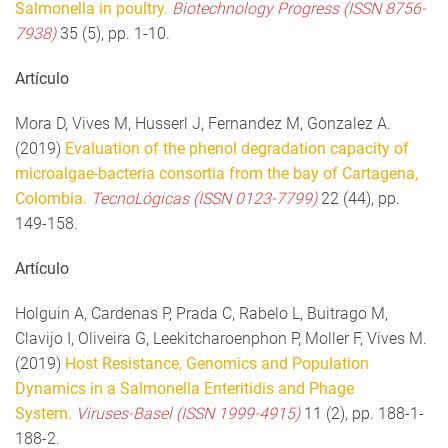
Salmonella in poultry.
Biotechnology Progress (ISSN 8756-
7938)
35 (5), pp. 1-10.
Artículo
Mora D, Vives M, Husserl J, Fernandez M, Gonzalez A.
(2019)
Evaluation of the phenol degradation capacity of
microalgae-bacteria consortia from the bay of Cartagena,
Colombia.
TecnoLógicas (ISSN 0123-7799)
22 (44), pp.
149-158.
Artículo
Holguin A, Cardenas P, Prada C, Rabelo L, Buitrago M,
Clavijo I, Oliveira G, Leekitcharoenphon P, Moller F, Vives M.
(2019)
Host Resistance, Genomics and Population
Dynamics in a Salmonella Enteritidis and Phage
System.
Viruses-Basel (ISSN 1999-4915)
11 (2), pp. 188-1-
188-2.