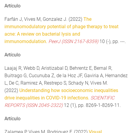
Artículo
Farfán J, Vives M, Gonzalez J. (2022)
The
immunomodulatory potential of phage therapy to treat
acne: A review on bacterial lysis and
immunomodulation.
PeerJ (ISSN 2167-8359)
10 (-), pp. ---.
Artículo
Laajaj R, Webb D, Aristizabal D, Behrentz E, Bernal R,
Buitrago G, Cucunuba Z, de la Hoz JF, Gaviria A, Hernandez
L, De C, Ramirez A, Restrepo S, Schady N, Vives M.
(2022)
Understanding how socioeconomic inequalities
drive inequalities in COVID-19 infections.
SCIENTIFIC
REPORTS (ISSN 2045-2322)
12 (1), pp. 8269-1-8269-11.
Artículo
Zalamea P, Vives M, Rodriguez F. (2022)
Visual