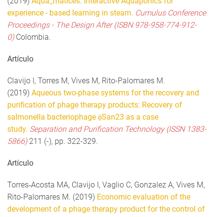
(2019)
Aqua_matices: Interactive Aquaponics for
experience - based learning in steam.
Cumulus Conference
Proceedings - The Design After (ISBN 978-958-774-912-
0)
Colombia.
Artículo
Clavijo I, Torres M, Vives M, Rito-Palomares M.
(2019)
Aqueous two-phase systems for the recovery and
purification of phage therapy products: Recovery of
salmonella bacteriophage ϕSan23 as a case
study.
Separation and Purification Technology (ISSN 1383-
5866)
211 (-), pp. 322-329.
Artículo
Torres‐Acosta MA, Clavijo I, Vaglio C, Gonzalez A, Vives M,
Rito-Palomares M. (2019)
Economic evaluation of the
development of a phage therapy product for the control of