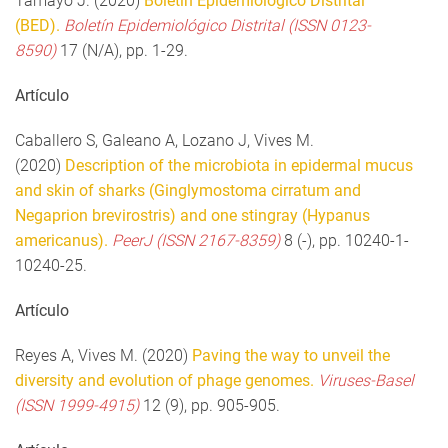
Tamayo J. (2020)
Boletín Epidemiológico Distrital
(BED).
Boletín Epidemiológico Distrital (ISSN 0123-
8590)
17 (N/A), pp. 1-29.
Artículo
Caballero S, Galeano A, Lozano J, Vives M.
(2020)
Description of the microbiota in epidermal mucus
and skin of sharks (Ginglymostoma cirratum and
Negaprion brevirostris) and one stingray (Hypanus
americanus).
PeerJ (ISSN 2167-8359)
8 (-), pp. 10240-1-
10240-25.
Artículo
Reyes A, Vives M. (2020)
Paving the way to unveil the
diversity and evolution of phage genomes.
Viruses-Basel
(ISSN 1999-4915)
12 (9), pp. 905-905.