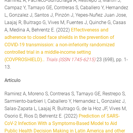
Ramirez A, Pacheco-Gurruchaga A, Restrepo S, Martin J,
Campaz Y, Tamayo GE, Contreras S, Caballero Y, Hernandez
L, Gonzalez J, Santos J, Pinzón J, Yepes-Nuñez Juan Jose,
Laajaj R, Buitrago G, Vives M, Fuentes J, Quinche G, Casas
A, Medina A, Behrentz E. (2022)
Effectiveness and
adherence to closed face shields in the prevention of
COVID-19 transmission: a non-inferiority randomized
controlled trial in a middle-income setting
(COVPROSHIELD)..
Trials (ISSN 1745-6215)
23 (698), pp. 1-
13.
Artículo
Ramirez A, Moreno S, Contreras S, Tamayo GE, Restrepo S,
Sarmiento-barbieri I, Caballero Y, Hernandez L, Gonzalez J,
Salas-Zapata L, Laajaj R, Buitrago G, de la Hoz JF, Vives M,
Osorio E, Rios D, Behrentz E. (2022)
Prediction of SARS-
CoV-2 Infection With a Symptoms-Based Model to Aid
Public Health Decision Making in Latin America and other