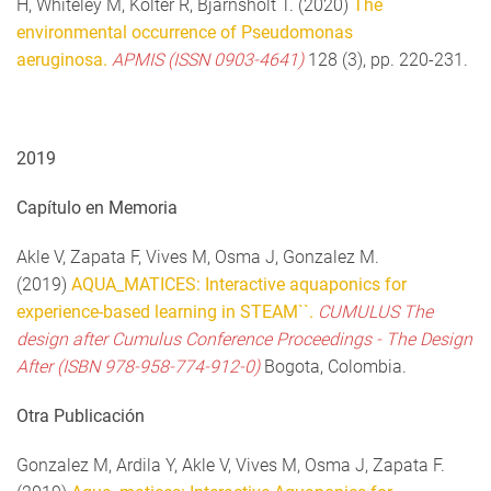
H, Whiteley M, Kolter R, Bjarnsholt T. (2020)
The
environmental occurrence of Pseudomonas
aeruginosa.
APMIS (ISSN 0903-4641)
128 (3), pp. 220-231.
2019
Capítulo en Memoria
Akle V, Zapata F, Vives M, Osma J, Gonzalez M.
(2019)
AQUA_MATICES: Interactive aquaponics for
experience-based learning in STEAM``.
CUMULUS The
design after Cumulus Conference Proceedings - The Design
After (ISBN 978-958-774-912-0)
Bogota, Colombia.
Otra Publicación
Gonzalez M, Ardila Y, Akle V, Vives M, Osma J, Zapata F.