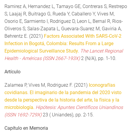
Ramirez A, Hernandez L, Tamayo GE, Contreras S, Restrepo
S, Laajaj R, Buitrago G, Rueda Y, Caballero Y, Vives M,
Osorio E, Sarmiento I, Rodriguez D, Leon L, Bernal R, Rios-
Oliveros S, Salas-Zapata L, Guevara-Suarez M, Gaviria A,
Behrentz E. (2021)
Factors Associated With SARS-CoV-2
Infection in Bogotá, Colombia: Results From a Large
Epidemiological Surveillance Study.
The Lancet Regional
Health - Américas (ISSN 2667-193X)
2 (N/A), pp. 1-10.
Artículo
Zalamea P, Vives M, Rodriguez F. (2021)
Iconografías
covidianas. El imaginario de la pandemia del 2020 visto
desde la perspectiva de la historia del arte, la física y la
microbiología.
Hipótesis: Apuntes Científicos Uniandinos
(ISSN 1692-729X)
23 ( Uniandes), pp. 2-15.
Capítulo en Memoria