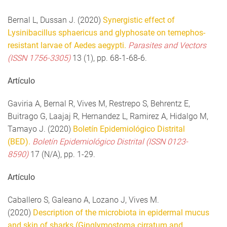
Bernal L, Dussan J. (2020)
Synergistic effect of
Lysinibacillus sphaericus and glyphosate on temephos-
resistant larvae of Aedes aegypti.
Parasites and Vectors
(ISSN 1756-3305)
13 (1), pp. 68-1-68-6.
Artículo
Gaviria A, Bernal R, Vives M, Restrepo S, Behrentz E,
Buitrago G, Laajaj R, Hernandez L, Ramirez A, Hidalgo M,
Tamayo J. (2020)
Boletín Epidemiológico Distrital
(BED).
Boletín Epidemiológico Distrital (ISSN 0123-
8590)
17 (N/A), pp. 1-29.
Artículo
Caballero S, Galeano A, Lozano J, Vives M.
(2020)
Description of the microbiota in epidermal mucus
and skin of sharks (Ginglymostoma cirratum and