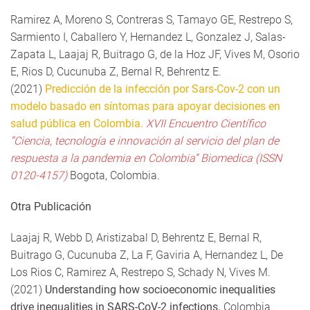
Ramirez A, Moreno S, Contreras S, Tamayo GE, Restrepo S,
Sarmiento I, Caballero Y, Hernandez L, Gonzalez J, Salas-
Zapata L, Laajaj R, Buitrago G, de la Hoz JF, Vives M, Osorio
E, Rios D, Cucunuba Z, Bernal R, Behrentz E.
(2021)
Predicción de la infección por Sars-Cov-2 con un
modelo basado en síntomas para apoyar decisiones en
salud pública en Colombia.
XVII Encuentro Científico
“Ciencia, tecnología e innovación al servicio del plan de
respuesta a la pandemia en Colombia”
Biomedica (ISSN
0120-4157)
Bogota, Colombia.
Otra Publicación
Laajaj R, Webb D, Aristizabal D, Behrentz E, Bernal R,
Buitrago G, Cucunuba Z, La F, Gaviria A, Hernandez L, De
Los Rios C, Ramirez A, Restrepo S, Schady N, Vives M.
(2021)
Understanding how socioeconomic inequalities
drive inequalities in SARS-CoV-2 infections.
Colombia.