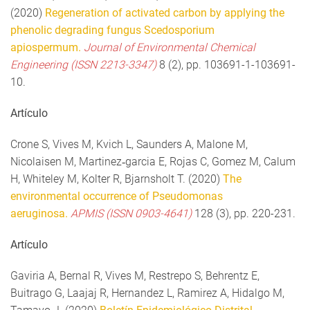
(2020)
Regeneration of activated carbon by applying the
phenolic degrading fungus Scedosporium
apiospermum.
Journal of Environmental Chemical
Engineering (ISSN 2213-3347)
8 (2), pp. 103691-1-103691-
10.
Artículo
Crone S, Vives M, Kvich L, Saunders A, Malone M,
Nicolaisen M, Martinez‐garcia E, Rojas C, Gomez M, Calum
H, Whiteley M, Kolter R, Bjarnsholt T. (2020)
The
environmental occurrence of Pseudomonas
aeruginosa.
APMIS (ISSN 0903-4641)
128 (3), pp. 220-231.
Artículo
Gaviria A, Bernal R, Vives M, Restrepo S, Behrentz E,
Buitrago G, Laajaj R, Hernandez L, Ramirez A, Hidalgo M,