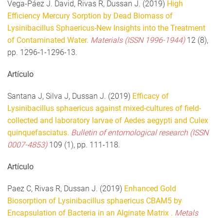
Vega-Páez J. David, Rivas R, Dussan J. (2019)
High
Efficiency Mercury Sorption by Dead Biomass of
Lysinibacillus Sphaericus-New Insights into the Treatment
of Contaminated Water.
Materials (ISSN 1996-1944)
12 (8),
pp. 1296-1-1296-13.
Artículo
Santana J, Silva J, Dussan J. (2019)
Efficacy of
Lysinibacillus sphaericus against mixed-cultures of field-
collected and laboratory larvae of Aedes aegypti and Culex
quinquefasciatus.
Bulletin of entomological research (ISSN
0007-4853)
109 (1), pp. 111-118.
Artículo
Paez C, Rivas R, Dussan J. (2019)
Enhanced Gold
Biosorption of Lysinibacillus sphaericus CBAM5 by
Encapsulation of Bacteria in an Alginate Matrix .
Metals