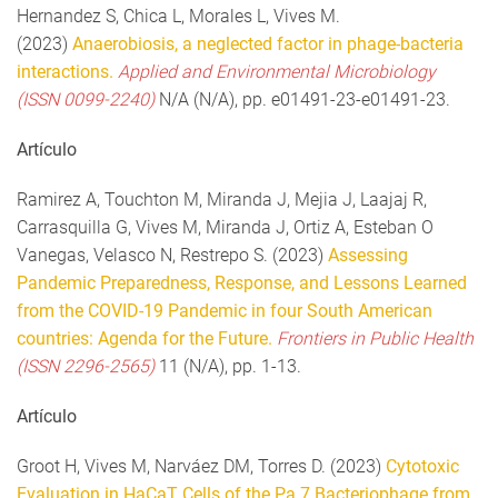
Hernandez S, Chica L, Morales L, Vives M.
(2023)
Anaerobiosis, a neglected factor in phage-bacteria
interactions.
Applied and Environmental Microbiology
(ISSN 0099-2240)
N/A (N/A), pp. e01491-23-e01491-23.
Artículo
Ramirez A, Touchton M, Miranda J, Mejia J, Laajaj R,
Carrasquilla G, Vives M, Miranda J, Ortiz A, Esteban O
Vanegas, Velasco N, Restrepo S. (2023)
Assessing
Pandemic Preparedness, Response, and Lessons Learned
from the COVID-19 Pandemic in four South American
countries: Agenda for the Future.
Frontiers in Public Health
(ISSN 2296-2565)
11 (N/A), pp. 1-13.
Artículo
Groot H, Vives M, Narváez DM, Torres D. (2023)
Cytotoxic
Evaluation in HaCaT Cells of the Pa.7 Bacteriophage from